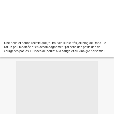
Une belle et bonne recette que j'ai trouvée sur le très joli blog de Doria. Je
l'ai un peu modifiée et en accompagnement j'ai servi des petits dés de
courgettes poêlés. Cuisses de poulet à la sauge et au vinaigre balsamique 4
cuisses de poulet – 4 tomates...