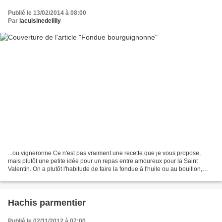
Publié le 13/02/2014 à 08:00
Par
lacuisinedelilly
...ou vigneronne Ce n'est pas vraiment une recette que je vous propose,
mais plutôt une petite idée pour un repas entre amoureux pour la Saint
Valentin. On a plutôt l'habitude de faire la fondue à l'huile ou au bouillon,
mais rarement au vin. Voici deux...
Hachis parmentier
Publié le 02/11/2012 à 07:00