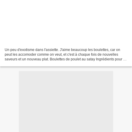
Un peu d'exotisme dans l'assiette. J'aime beaucoup les boulettes, car on
peut les accomoder comme on veut, et c'est à chaque fois de nouvelles
saveurs et un nouveau plat. Boulettes de poulet au satay Ingrédients pour 4
personnes : 600gr de filet de poulet...