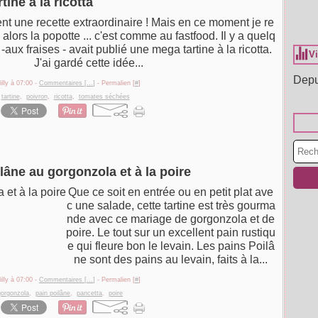
rtine à la ricotta
nt une recette extraordinaire ! Mais en ce moment je re
 alors la popotte ... c'est comme au fastfood. Il y a quelq
aux fraises - avait publié une mega tartine à la ricotta.
Vi
J'ai gardé cette idée...
Depu
illy à 07:00 -
Commentaires [
…
]
- Permalien [
#
]
,
tartine
,
poivron
,
ricotta
,
tomates séchées
lâne au gorgonzola et à la poire
Que ce soit en entrée ou en petit plat ave
c une salade, cette tartine est très gourma
nde avec ce mariage de gorgonzola et de
poire. Le tout sur un excellent pain rustiqu
e qui fleure bon le levain. Les pains Poilâ
ne sont des pains au levain, faits à la...
illy à 07:00 -
Commentaires [
…
]
- Permalien [
#
]
gorgonzola
,
pain poilâne
,
pancetta
,
poire