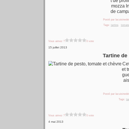
t de prof
mozza In
de campag
Posté par lacuisinedel
Tags:
tartine
,
tomat
Vous aimez ?
0 vote
15 juillet 2013
Tartine de
Cet
et 
gue
ai
Posté par lacuisinedel
Tags:
ta
Vous aimez ?
0 vote
4 mai 2013