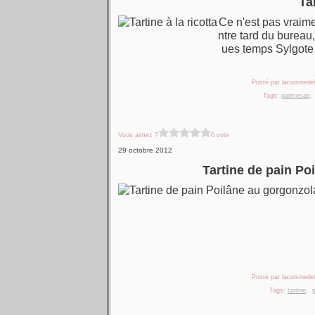
Ta
Ce n'est pas vraime
ntre tard du bureau,
ues temps Sylgote -
Posté par lacuisinedel
Tags:
parmesan
Vous aimez ?
0 vote
29 octobre 2012
Tartine de pain Poi
Posté par lacuisinedel
Tags:
tartine
,