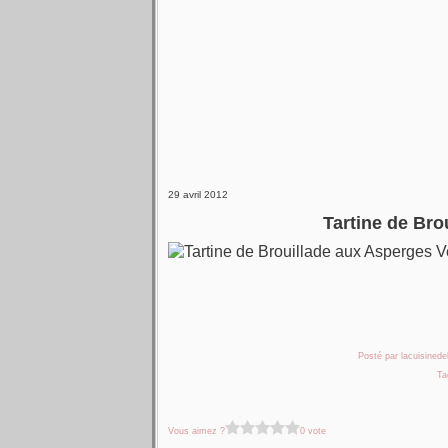
29 avril 2012
Tartine de Bro
Posté par lacuisinedel
Ta
Vous aimez ?
0 vote