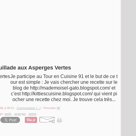
uillade aux Asperges Vertes
Je participe au Tour en Cuisine 91 et le but de ce t
our est simple : Je vais chercher une recette sur le
blog de http://mademoisel-gato.blogspot.com/ et
c'est http://kittiescuisine.blogspot.com/ qui vient pi
ocher une recette chez moi. Je trouve cela très...
illy à 09:01 -
Commentaires [
…
]
- Permalien [
#
]
gs:
oeufs
,
asperges
,
tartine