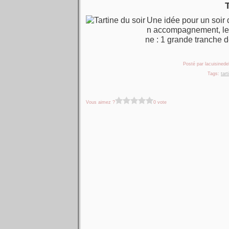
Une idée pour un soir 
n accompagnement, le dî
ne : 1 grande tranche
Posté par lacuisinedel
Tags:
tart
Vous aimez ?
0 vote