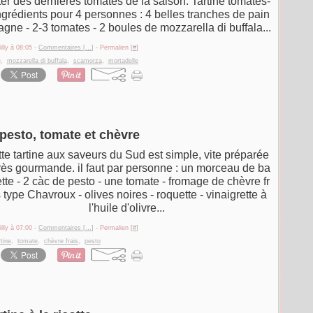
iter des dernières tomates de la saison. Tartine tomates-
grédients pour 4 personnes : 4 belles tranches de pain
ne - 2-3 tomates - 2 boules de mozzarella di buffala...
illy à 08:05 -
Commentaires [
…
]
- Permalien [
#
]
e
,
mozzarella di buffala
,
scamorza
,
mortadelle
 pesto, tomate et chèvre
te tartine aux saveurs du Sud est simple, vite préparée
très gourmande. il faut par personne : un morceau de ba
tte - 2 càc de pesto - une tomate - fromage de chèvre fr
s type Chavroux - olives noires - roquette - vinaigrette à
l'huile d'olivre...
illy à 07:00 -
Commentaires [
…
]
- Permalien [
#
]
rtine
,
tomate
,
chèvre frais
,
pesto