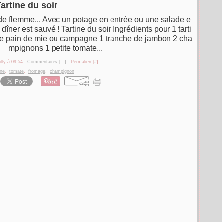
Tartine du soir
de flemme... Avec un potage en entrée ou une salade e
ner est sauvé ! Tartine du soir Ingrédients pour 1 tarti
 de pain de mie ou campagne 1 tranche de jambon 2 cha
mpignons 1 petite tomate...
illy à 09:54 -
Commentaires [
…
]
- Permalien [
#
]
ine
,
tomate
,
fromage
,
champignon