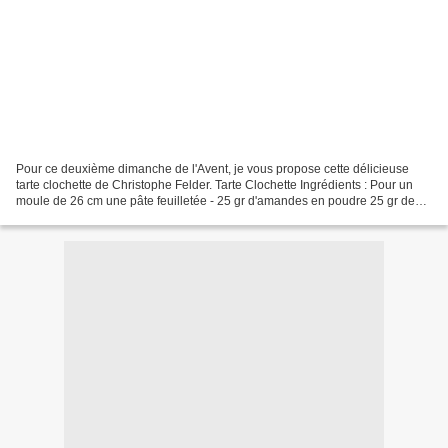
Pour ce deuxième dimanche de l'Avent, je vous propose cette délicieuse
tarte clochette de Christophe Felder. Tarte Clochette Ingrédients : Pour un
moule de 26 cm une pâte feuilletée - 25 gr d'amandes en poudre 25 gr de
cassonade 4 poires mûres 2 oranges...