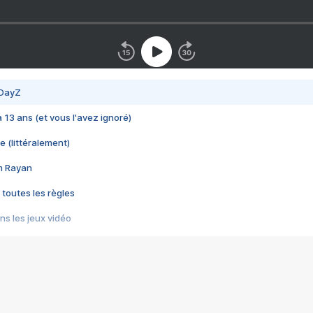
 DayZ
 a 13 ans (et vous l'avez ignoré)
e (littéralement)
im Rayan
 toutes les règles
s les jeux vidéo
us choquant de Rockstar ? - Le scandale BULLY
e plus moche de Steam
du RÊVE tourne au CAUCHEMAR