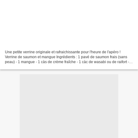
Une petite verrine originale et rafraichissante pour l'heure de l'apéro !
Verrine de saumon et mangue Ingrédients : 1 pavé de saumon frais (sans
peau) - 1 mangue - 1 càs de crème fraîche - 1 càc de wasabi ou de raifort -
Sel et poivre - Aneth Préparation...