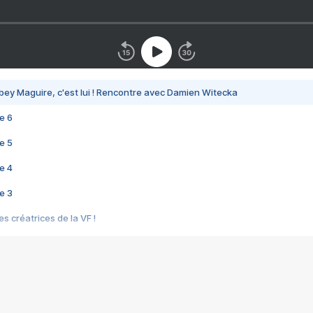
bey Maguire, c'est lui ! Rencontre avec Damien Witecka
e 6
e 5
e 4
e 3
s créatrices de la VF !
e 2
e 1
e Mektoub My Love arrive enfin ! Rencontre avec Shaïn Boumedine et Sal