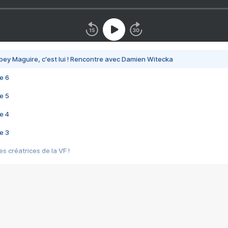
bey Maguire, c'est lui ! Rencontre avec Damien Witecka
e 6
e 5
e 4
e 3
s créatrices de la VF !
e 2
e 1
e Mektoub My Love arrive enfin ! Rencontre avec Shaïn Boumedine et Sal
i : après Toni en famille