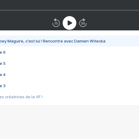
bey Maguire, c'est lui ! Rencontre avec Damien Witecka
e 6
e 5
e 4
e 3
s créatrices de la VF !
e 2
e 1
e Mektoub My Love arrive enfin ! Rencontre avec Shaïn Boumedine et Sal