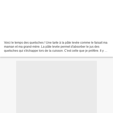
Voici le temps des quetsches ! Une tarte à la pâte levée comme le faisait ma
maman et ma grand-mère. La pâte levée permet d'absorber le jus des
quetsches qui s'échappe lors de la cuisson. C'est celle que je préfère. Il y en
a déjà une sur mon blog, -...