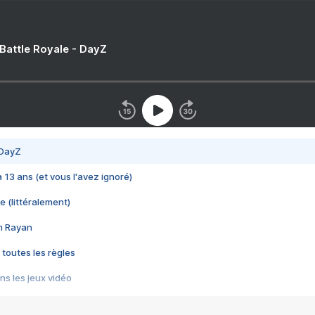
 Battle Royale - DayZ
 DayZ
 a 13 ans (et vous l'avez ignoré)
e (littéralement)
im Rayan
 toutes les règles
s les jeux vidéo
us choquant de Rockstar ? - Le scandale BULLY