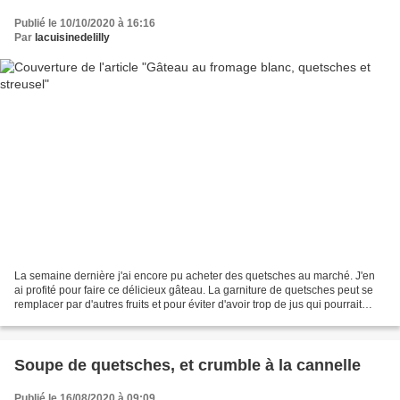
Publié le 10/10/2020 à 16:16
Par
lacuisinedelilly
La semaine dernière j'ai encore pu acheter des quetsches au marché. J'en
ai profité pour faire ce délicieux gâteau. La garniture de quetsches peut se
remplacer par d'autres fruits et pour éviter d'avoir trop de jus qui pourrait
détremper la pâte, on épaissit...
Soupe de quetsches, et crumble à la cannelle
Publié le 16/08/2020 à 09:09