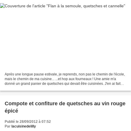
Après une longue pause estivale, je reprends, non pas le chemin de l'école,
mais le chemin de ma cuisine... ...et hop aux fourneaux ! Une amie m'a
donné un grand panier de quetsches qui devait être cuisinées. J'en ai fait
quelques pots en compote au vin...
Compote et confiture de quetsches au vin rouge
épicé
Publié le 28/09/2012 à 07:52
Par
lacuisinedelilly