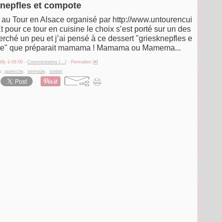
nepfles et compote
e au Tour en Alsace organisé par http://www.untourencui
t pour ce tour en cuisine le choix s’est porté sur un des
herché un peu et j’ai pensé à ce dessert "griesknepfles e
te" que préparait mamama ! Mamama ou Mamema...
illy à 09:00 -
Commentaires [
…
]
- Permalien [
#
]
s:
quetsche
,
semoule
,
sorbet