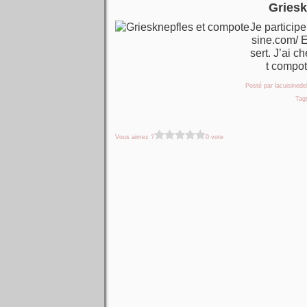
Griesk
Je particip
sine.com/ E
sert. J’ai c
t compo
Posté par lacuisinedel
Tag
Vous aimez ?
0 vote