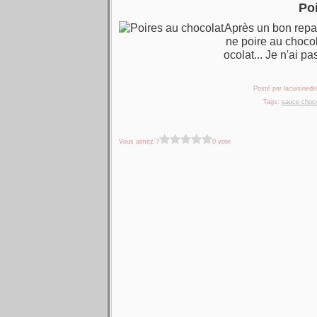
Po
Après un bon repas 
ne poire au chocol
ocolat... Je n'ai pa
Posté par lacuisinedel
Tags:
sauce choco
Vous aimez ?
0 vote