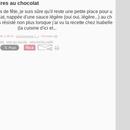
ires au chocolat
de fête, je suis sûre qu'il reste une petite place pour u
at, nappée d'une sauce légère (oui oui, légère...) au ch
s résisté non plus lorsque j'ai vu la recette chez Isabelle
(la cuisine d'ici et...
illy à 08:00 -
Commentaires [
…
]
- Permalien [
#
]
lat
,
poire au chocolat
,
poire pochée vanille