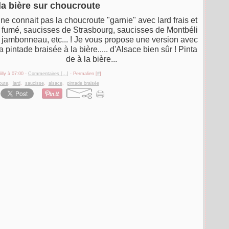
la bière sur choucroute
ne connait pas la choucroute "garnie" avec lard frais et
d fumé, saucisses de Strasbourg, saucisses de Montbéli
, jambonneau, etc... ! Je vous propose une version avec
a pintade braisée à la bière..... d'Alsace bien sûr ! Pinta
de à la bière...
illy à 07:00 -
Commentaires [
…
]
- Permalien [
#
]
oute
,
lard
,
saucisse
,
alsace
,
pintade braisée