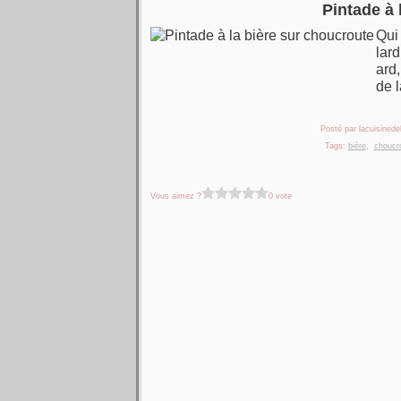
Pintade à 
Qui 
lar
ard
de l
Posté par lacuisinedel
Tags:
bière
,
choucr
Vous aimez ?
0 vote