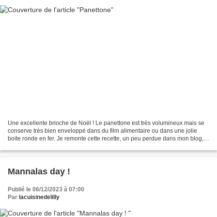
Une excellente brioche de Noël ! Le panettone est très volumineux mais se
conserve très bien enveloppé dans du film alimentaire ou dans une jolie
boite ronde en fer. Je remonte cette recette, un peu perdue dans mon blog,
que j'ai faite il y a quelques...
Mannalas day !
Publié le 06/12/2023 à 07:00
Par
lacuisinedelilly