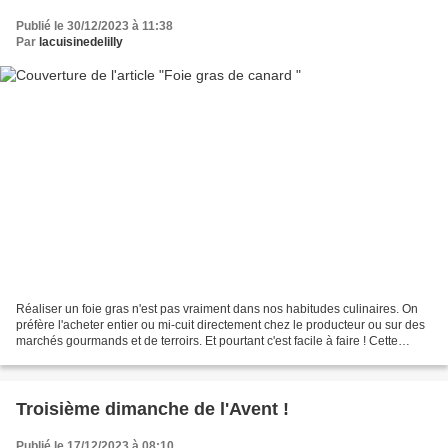
Publié le 30/12/2023 à 11:38
Par
lacuisinedelilly
Réaliser un foie gras n'est pas vraiment dans nos habitudes culinaires. On
préfère l'acheter entier ou mi-cuit directement chez le producteur ou sur des
marchés gourmands et de terroirs. Et pourtant c'est facile à faire ! Cette
recette de foie gras est...
Troisième dimanche de l'Avent !
Publié le 17/12/2023 à 08:10