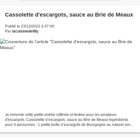
Cassolette d'escargots, sauce au Brie de Meaux
Publié le 23/12/2022 à 07:00
Par
lacuisinedelilly
Je remonte cette petite entrée raffinée et festive pour les amateurs
d'escargots. Cassolette d’escargots, sauce au Brie de Meaux Ingrédients
pour 6 personnes : 1 petite boîte d’escargots de Bourgogne au naturel (env.
4dz) 25 gr de beurre 2 échalotes 25...