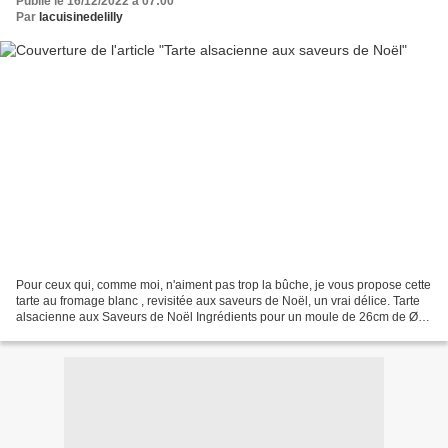
Publié le 16/12/2022 à 07:00
Par
lacuisinedelilly
Pour ceux qui, comme moi, n'aiment pas trop la bûche, je vous propose cette
tarte au fromage blanc , revisitée aux saveurs de Noël, un vrai délice. Tarte
alsacienne aux Saveurs de Noël Ingrédients pour un moule de 26cm de Ø
Pâte brisée : 250gr de farine...