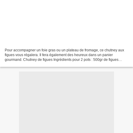
Pour accompagner un foie gras ou un plateau de fromage, ce chutney aux
figues vous régalera. Il fera également des heureux dans un panier
gourmand. Chutney de figues Ingrédients pour 2 pots : 500gr de figues
sèchées 20gr de sucre roux 20cl de porto le...