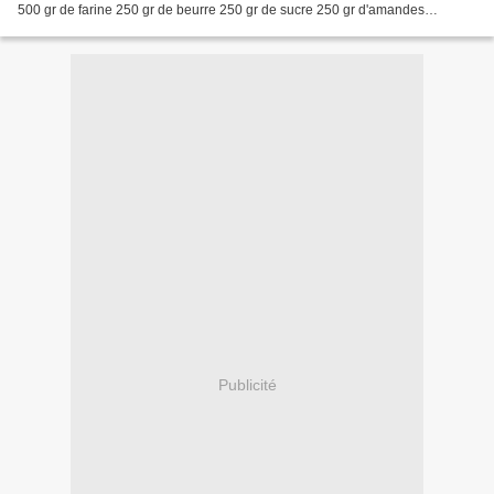
500 gr de farine 250 gr de beurre 250 gr de sucre 250 gr d'amandes
moulues 2 oeufs 1 cuillère à café de cannelle 1 petit...
Publicité