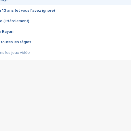
 a 13 ans (et vous l'avez ignoré)
e (littéralement)
im Rayan
 toutes les règles
s les jeux vidéo
us choquant de Rockstar ? - Le scandale BULLY
e plus moche de Steam
du RÊVE tourne au CAUCHEMAR
pendant 8 heures
it… à tort
umiliés par un jeu vidéo
ire - Final Fantasy 8