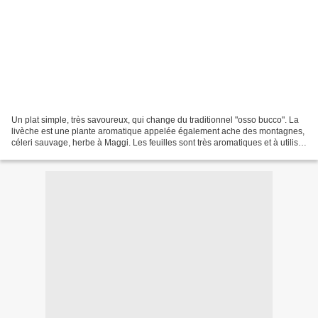
Un plat simple, très savoureux, qui change du traditionnel "osso bucco". La
livèche est une plante aromatique appelée également ache des montagnes,
céleri sauvage, herbe à Maggi. Les feuilles sont très aromatiques et à utiliser
avec parcimonie, car leur...