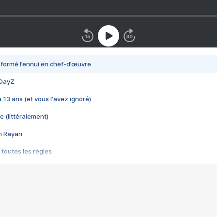
nsformé l’ennui en chef-d’œuvre
 DayZ
 a 13 ans (et vous l'avez ignoré)
e (littéralement)
im Rayan
 toutes les règles
s les jeux vidéo
us choquant de Rockstar ? - Le scandale BULLY
e plus moche de Steam