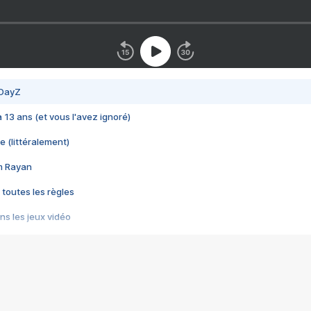
 DayZ
 a 13 ans (et vous l'avez ignoré)
e (littéralement)
im Rayan
 toutes les règles
s les jeux vidéo
us choquant de Rockstar ? - Le scandale BULLY
e plus moche de Steam
du RÊVE tourne au CAUCHEMAR