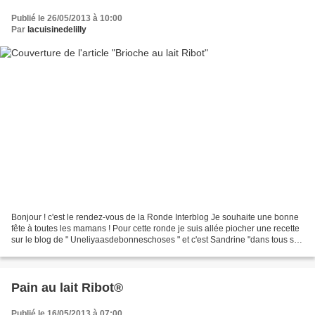
Publié le 26/05/2013 à 10:00
Par
lacuisinedelilly
Bonjour ! c'est le rendez-vous de la Ronde Interblog Je souhaite une bonne
fête à toutes les mamans ! Pour cette ronde je suis allée piocher une recette
sur le blog de " Uneliyaasdebonneschoses " et c'est Sandrine "dans tous ses
états" qui vient piocher...
Pain au lait Ribot®
Publié le 16/05/2013 à 07:00