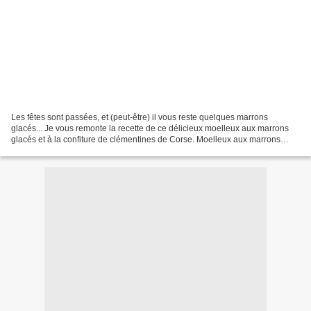
Les fêtes sont passées, et (peut-être) il vous reste quelques marrons
glacés... Je vous remonte la recette de ce délicieux moelleux aux marrons
glacés et à la confiture de clémentines de Corse. Moelleux aux marrons
glacés Ingrédients : 3 œufs 100gr de...