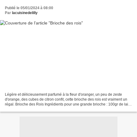
Publié le 05/01/2024 à 08:00
Par
lacuisinedelilly
Légère et délicieusement parfumé à la fleur d'oranger, un peu de zeste
d'orange, des cubes de citron confit, cette brioche des rois est vraiment un
régal. Brioche des Rois Ingrédients pour une grande brioche : 100gr de lait
25gr de levure fraîche ou 2cc...