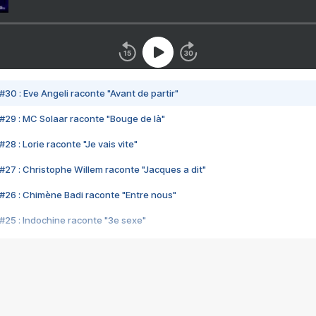
#30 : Eve Angeli raconte "Avant de partir"
#29 : MC Solaar raconte "Bouge de là"
28 : Lorie raconte "Je vais vite"
#27 : Christophe Willem raconte "Jacques a dit"
#26 : Chimène Badi raconte "Entre nous"
#25 : Indochine raconte "3e sexe"
#24 : Zaho raconte "C'est chelou"
#23 : Patrick Bruel raconte "Au café des délices"
#22 : Kyo raconte "Le chemin"