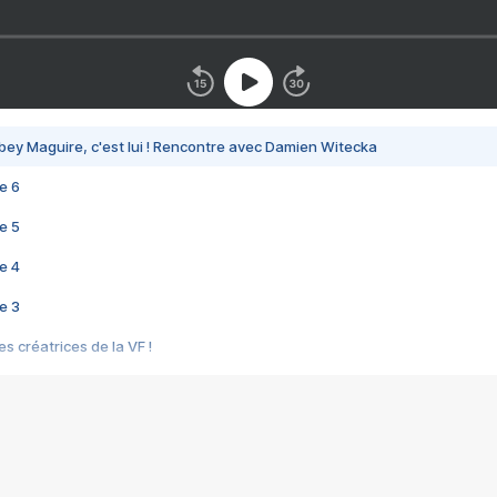
bey Maguire, c'est lui ! Rencontre avec Damien Witecka
e 6
e 5
e 4
e 3
s créatrices de la VF !
e 2
e 1
e Mektoub My Love arrive enfin ! Rencontre avec Shaïn Boumedine et Sal