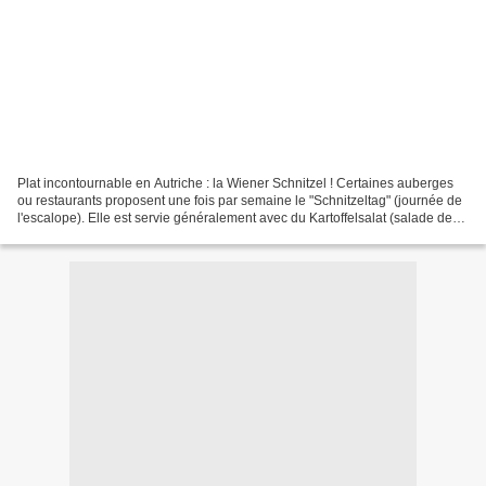
Plat incontournable en Autriche : la Wiener Schnitzel ! Certaines auberges
ou restaurants proposent une fois par semaine le "Schnitzeltag" (journée de
l'escalope). Elle est servie généralement avec du Kartoffelsalat (salade de
pommes de terre) ou des...