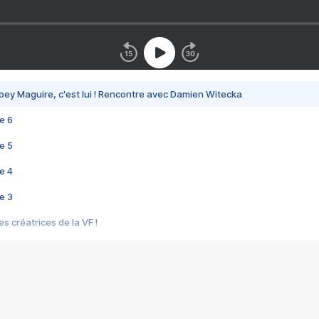
bey Maguire, c'est lui ! Rencontre avec Damien Witecka
e 6
e 5
e 4
e 3
s créatrices de la VF !
e 2
e 1
e Mektoub My Love arrive enfin ! Rencontre avec Shaïn Boumedine et Sal