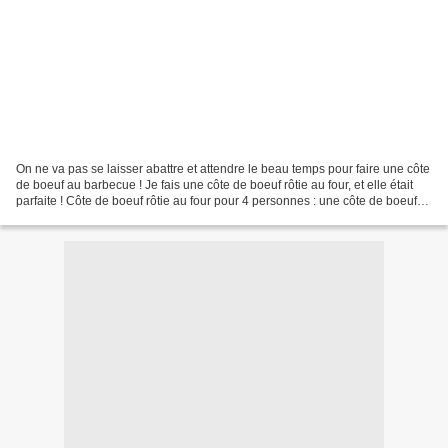
On ne va pas se laisser abattre et attendre le beau temps pour faire une côte
de boeuf au barbecue ! Je fais une côte de boeuf rôtie au four, et elle était
parfaite ! Côte de boeuf rôtie au four pour 4 personnes : une côte de boeuf
d'env. 1.200 kg – beurre...