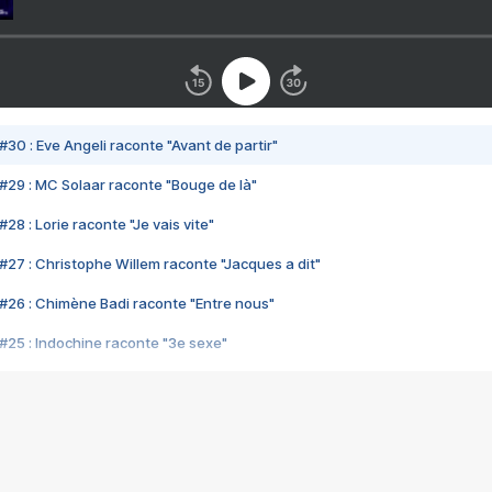
#30 : Eve Angeli raconte "Avant de partir"
#29 : MC Solaar raconte "Bouge de là"
28 : Lorie raconte "Je vais vite"
#27 : Christophe Willem raconte "Jacques a dit"
#26 : Chimène Badi raconte "Entre nous"
#25 : Indochine raconte "3e sexe"
#24 : Zaho raconte "C'est chelou"
#23 : Patrick Bruel raconte "Au café des délices"
#22 : Kyo raconte "Le chemin"