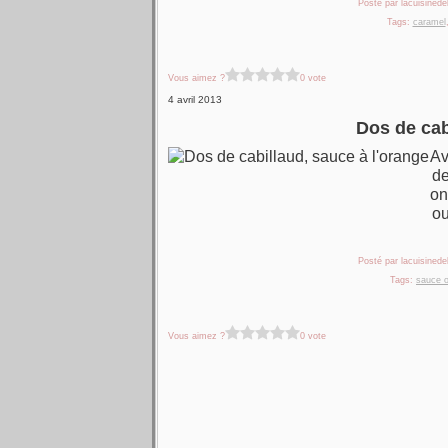
Posté par lacuisinedel
Tags:
caramel
Vous aimez ?
0 vote
4 avril 2013
Dos de cab
Av
de
on
ou
Posté par lacuisinedel
Tags:
sauce 
Vous aimez ?
0 vote