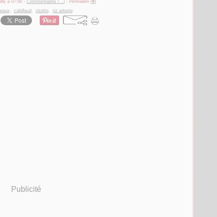
illy à 07:00 -
Commentaires [
…
]
- Permalien [
#
]
reaux
,
cabillaud
,
risotto
,
riz arborio
Publicité