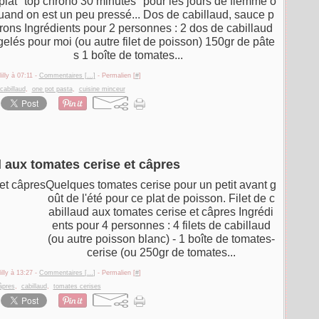
plat "top chrono 30 minutes" pour les jours de flemme o
uand on est un peu pressé... Dos de cabillaud, sauce p
rons Ingrédients pour 2 personnes : 2 dos de cabillaud
gelés pour moi (ou autre filet de poisson) 150gr de pâte
s 1 boîte de tomates...
illy à 07:11 -
Commentaires [
…
]
- Permalien [
#
]
cabillaud
,
one pot pasta
,
cuisine minceur
d aux tomates cerise et câpres
Quelques tomates cerise pour un petit avant g
oût de l'été pour ce plat de poisson. Filet de c
abillaud aux tomates cerise et câpres Ingrédi
ents pour 4 personnes : 4 filets de cabillaud
(ou autre poisson blanc) - 1 boîte de tomates-
cerise (ou 250gr de tomates...
illy à 13:27 -
Commentaires [
…
]
- Permalien [
#
]
âpres
,
cabillaud
,
tomates cerises