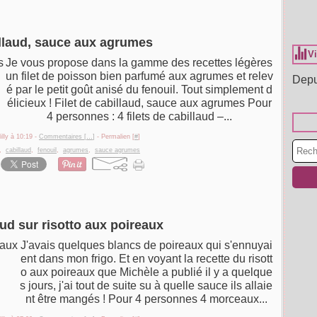
illaud, sauce aux agrumes
Vi
Je vous propose dans la gamme des recettes légères
un filet de poisson bien parfumé aux agrumes et relev
Depu
é par le petit goût anisé du fenouil. Tout simplement d
élicieux ! Filet de cabillaud, sauce aux agrumes Pour
4 personnes : 4 filets de cabillaud –...
illy à 10:19 -
Commentaires [
…
]
- Permalien [
#
]
,
cabillaud
,
fenouil
,
agrumes
,
sauce agrumes
ud sur risotto aux poireaux
J'avais quelques blancs de poireaux qui s'ennuyai
ent dans mon frigo. Et en voyant la recette du risott
o aux poireaux que Michèle a publié il y a quelque
s jours, j'ai tout de suite su à quelle sauce ils allaie
nt être mangés ! Pour 4 personnes 4 morceaux...