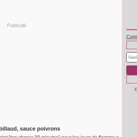
Publicité
Conta
C
billaud, sauce poivrons