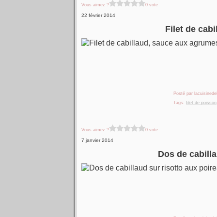
Vous aimez ?
0 vote
22 février 2014
Filet de cab
Posté par lacuisinedel
Tags:
filet de poisson
Vous aimez ?
0 vote
7 janvier 2014
Dos de cabilla