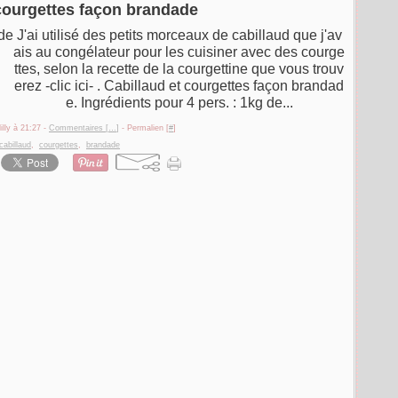
 courgettes façon brandade
J'ai utilisé des petits morceaux de cabillaud que j'av
ais au congélateur pour les cuisiner avec des courge
ttes, selon la recette de la courgettine que vous trouv
erez -clic ici- . Cabillaud et courgettes façon brandad
e. Ingrédients pour 4 pers. : 1kg de...
illy à 21:27 -
Commentaires [
…
]
- Permalien [
#
]
cabillaud
,
courgettes
,
brandade