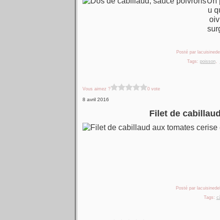
Un 
u q
oiv
sur
Posté par lacuisinedel
Tags:
poisson
,
Vous aimez ?
0 vote
8 avril 2016
Filet de cabillau
Posté par lacuisinedel
Tags:
c