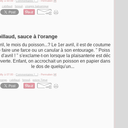
illy à 00:09 -
Commentaires [
…
]
- Permalien [
#
]
,
cabillaud
,
fenouil
,
vinaigre balsamique
illaud, sauce à l'orange
ril, le mois du poisson...? Le 1er avril, il est de coutume
 faire une farce ou un canular à son entourage. " Poiss
 d'avril ! " s'exclame-t-on lorsque la plaisanterie est déc
verte. Enfant, on accrochait un poisson en papier dans
le dos de quelqu'un...
illy à 07:00 -
Commentaires [
…
]
- Permalien [
#
]
orange
,
cabillaud
,
fenouil
,
poivre Timut