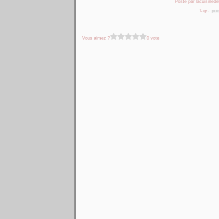
Posté par lacuisinedel
Tags:
poi
Vous aimez ?
0 vote