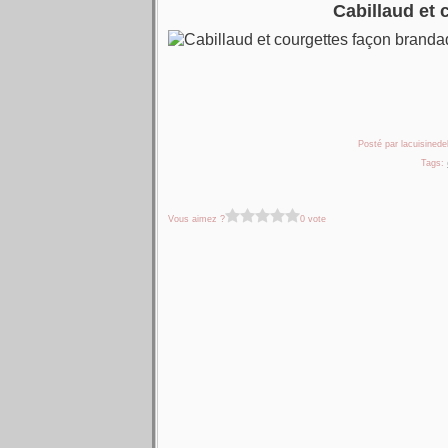
Cabillaud et
Posté par lacuisinedel
Tags:
Vous aimez ?
0 vote