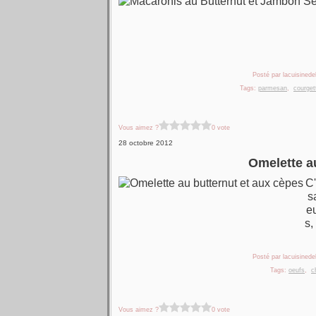
Posté par lacuisinedel
Tags:
parmesan
,
courget
Vous aimez ?
0 vote
28 octobre 2012
Omelette a
C'
s
eu
s,
Posté par lacuisinedel
Tags:
oeufs
,
c
Vous aimez ?
0 vote