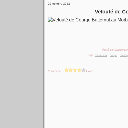
25 octobre 2012
Velouté de C
Posté par lacuisinedel
Tags:
thermomix
,
soupe
,
potiron
Vous aimez ?
1 vote