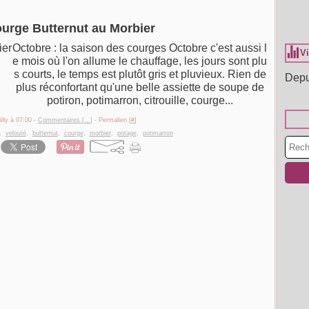
ourge Butternut au Morbier
Octobre : la saison des courges Octobre c'est aussi l
Vi
e mois où l'on allume le chauffage, les jours sont plu
s courts, le temps est plutôt gris et pluvieux. Rien de
Depu
plus réconfortant qu'une belle assiette de soupe de
potiron, potimarron, citrouille, courge...
illy à 07:00 -
Commentaires [
…
]
- Permalien [
#
]
,
velouté
,
butternut
,
courge
,
morbier
,
potage
,
potimarron