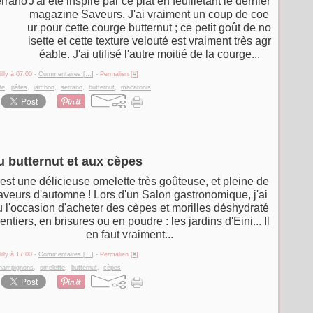
J'ai été inspiré par ce plat en feuilletant le dernier
magazine Saveurs. J'ai vraiment un coup de coe
ur pour cette courge butternut ; ce petit goût de no
isette et cette texture velouté est vraiment très agr
éable. J'ai utilisé l'autre moitié de la courge...
illy à 07:00 -
Commentaires [
…
]
- Permalien [
#
]
te
,
pâtes
,
jambon
,
serrano
,
butternut
,
macaronis
u butternut et aux cèpes
est une délicieuse omelette très goûteuse, et pleine de
aveurs d'automne ! Lors d'un Salon gastronomique, j'ai
 l'occasion d'acheter des cèpes et morilles déshydraté
 entiers, en brisures ou en poudre : les jardins d'Eini... Il
en faut vraiment...
illy à 17:00 -
Commentaires [
…
]
- Permalien [
#
]
hampignons
,
omelette
,
butternut
,
cèpes