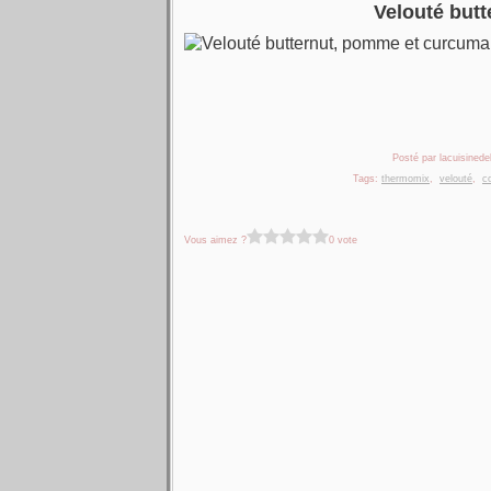
Velouté but
Posté par lacuisinedel
Tags:
thermomix
,
velouté
,
c
Vous aimez ?
0 vote