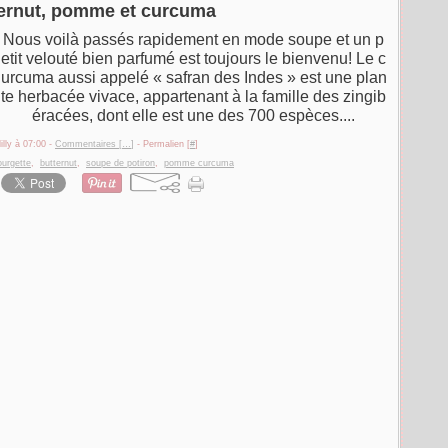
ternut, pomme et curcuma
Nous voilà passés rapidement en mode soupe et un p
etit velouté bien parfumé est toujours le bienvenu! Le c
urcuma aussi appelé « safran des Indes » est une plan
te herbacée vivace, appartenant à la famille des zingib
éracées, dont elle est une des 700 espèces....
illy à 07:00 -
Commentaires [
…
]
- Permalien [
#
]
ourgette
,
butternut
,
soupe de potiron
,
pomme curcuma