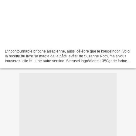
L'incontournable brioche alsacienne, aussi célèbre que le kougelhopf ! Voici
la recette du livre "la magie de la pâte levée" de Suzanne Roth, mais vous
trouverez -clic ici - une autre version. Streusel Ingrédients : 350gr de farine -
15gr de levure de...