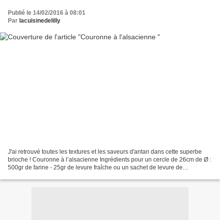
Publié le 14/02/2016 à 08:01
Par
lacuisinedelilly
J'ai retrouvé toutes les textures et les saveurs d'antan dans cette superbe
brioche ! Couronne à l’alsacienne Ingrédients pour un cercle de 26cm de Ø :
500gr de farine - 25gr de levure fraîche ou un sachet de levure de
boulangerie sèche - 20 à 25cl de...