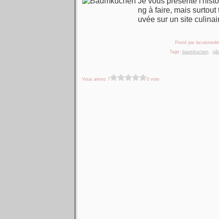
Je vous présente l'histo
ng à faire, mais surtout
uvée sur un site culina
Posté par lacuisinedel
Tags:
baumkuchen
,
gât
Vous aimez ?
0 vote