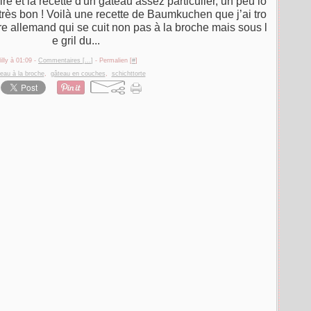
ire et la recette d'un gâteau assez particulier, un peu lo
 très bon ! Voilà une recette de Baumkuchen que j’ai tro
ire allemand qui se cuit non pas à la broche mais sous l
e gril du...
illy à 01:09 -
Commentaires [
…
]
- Permalien [
#
]
eau à la broche
,
gâteau en couches
,
schichttorte