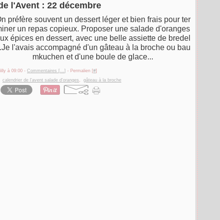
de l'Avent : 22 décembre
n préfère souvent un dessert léger et bien frais pour ter
iner un repas copieux. Proposer une salade d'oranges
ux épices en dessert, avec une belle assiette de bredel
.Je l'avais accompagné d'un gâteau à la broche ou bau
mkuchen et d'une boule de glace...
illy à 09:00 -
Commentaires [
…
]
- Permalien [
#
]
,
calendrier de l'avent salade d'oranges
,
gâteau à la broche