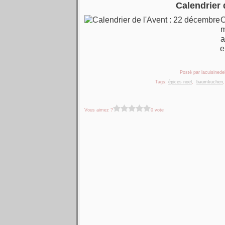
Calendrier 
O
m
a
e
Posté par lacuisinedel
Tags:
épices noël
,
baumkuchen
Vous aimez ?
0 vote