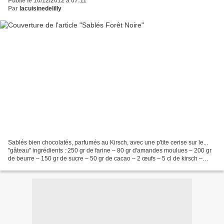
Publié le 10/12/2012 à 07:11
Par
lacuisinedelilly
Sablés bien chocolatés, parfumés au Kirsch, avec une p'tite cerise sur le...
"gâteau" ingrédients : 250 gr de farine – 80 gr d'amandes moulues – 200 gr
de beurre – 150 gr de sucre – 50 gr de cacao – 2 œufs – 5 cl de kirsch –
cerises confites Mélanger...