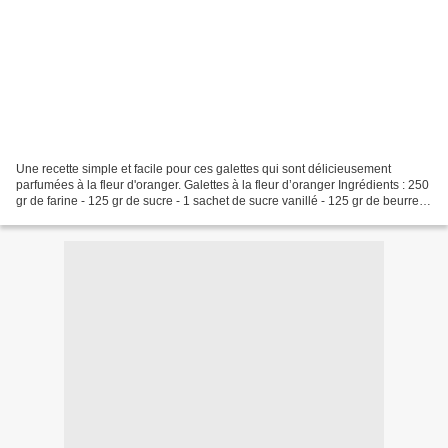
Une recette simple et facile pour ces galettes qui sont délicieusement
parfumées à la fleur d'oranger. Galettes à la fleur d’oranger Ingrédients : 250
gr de farine - 125 gr de sucre - 1 sachet de sucre vanillé - 125 gr de beurre
mou - 1 œuf - 3 cs d'eau...