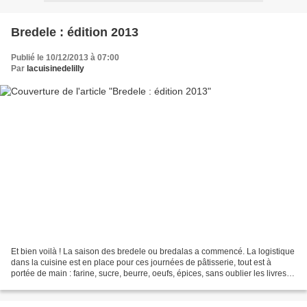
Bredele : édition 2013
Publié le 10/12/2013 à 07:00
Par
lacuisinedelilly
Et bien voilà ! La saison des bredele ou bredalas a commencé. La logistique
dans la cuisine est en place pour ces journées de pâtisserie, tout est à
portée de main : farine, sucre, beurre, oeufs, épices, sans oublier les livres
ou cahiers de recettes....