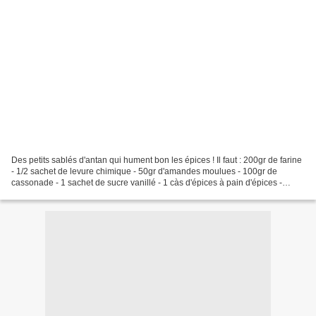
Des petits sablés d'antan qui hument bon les épices ! Il faut : 200gr de farine
- 1/2 sachet de levure chimique - 50gr d'amandes moulues - 100gr de
cassonade - 1 sachet de sucre vanillé - 1 càs d'épices à pain d'épices -
120gr de beurre - 1 oeuf - amandes...