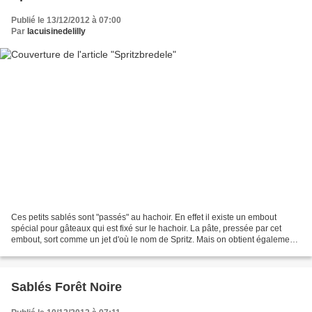
Publié le 13/12/2012 à 07:00
Par
lacuisinedelilly
Ces petits sablés sont "passés" au hachoir. En effet il existe un embout
spécial pour gâteaux qui est fixé sur le hachoir. La pâte, pressée par cet
embout, sort comme un jet d'où le nom de Spritz. Mais on obtient également
de jolis spritzbredele avec...
Sablés Forêt Noire