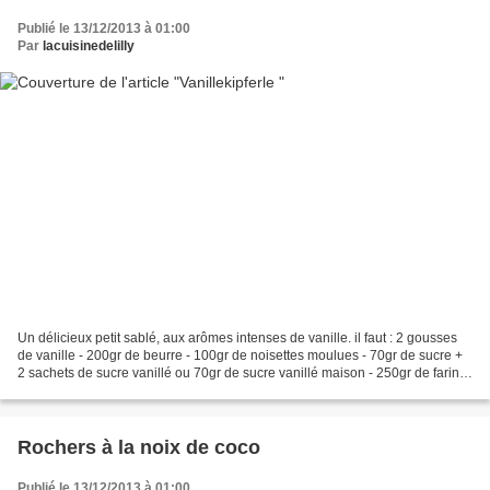
Publié le 13/12/2013 à 01:00
Par
lacuisinedelilly
Un délicieux petit sablé, aux arômes intenses de vanille. il faut : 2 gousses
de vanille - 200gr de beurre - 100gr de noisettes moulues - 70gr de sucre +
2 sachets de sucre vanillé ou 70gr de sucre vanillé maison - 250gr de farine
- sucre glace + 3 sachets...
Rochers à la noix de coco
Publié le 13/12/2013 à 01:00