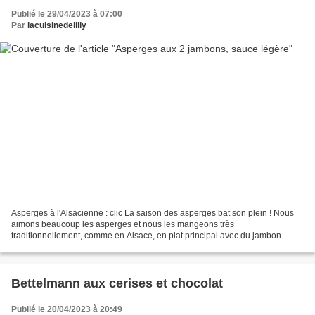
Publié le 29/04/2023 à 07:00
Par
lacuisinedelilly
Asperges à l'Alsacienne : clic La saison des asperges bat son plein ! Nous
aimons beaucoup les asperges et nous les mangeons très
traditionnellement, comme en Alsace, en plat principal avec du jambon
blanc et du jambon cru, de la mayonnaise ou de la vinaigrette...
Bettelmann aux cerises et chocolat
Publié le 20/04/2023 à 20:49