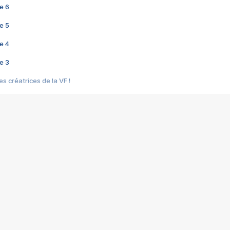
e 6
e 5
e 4
e 3
s créatrices de la VF !
e 2
e 1
e Mektoub My Love arrive enfin ! Rencontre avec Shaïn Boumedine et Sal
i : après Toni en famille
elle réalise le bouleversant Dites lui que je l'aime
ais ! Rencontre autour de Vie privée de Rebecca Zlotowski
 de Marguerite, Grave... Rencontre avec Ella Rumpf
 Les Rêveurs, un film intime sur la santé mentale