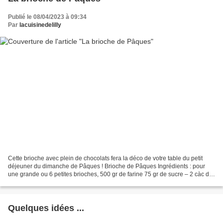
Publié le 08/04/2023 à 09:34
Par
lacuisinedelilly
Cette brioche avec plein de chocolats fera la déco de votre table du petit
déjeuner du dimanche de Pâques ! Brioche de Pâques Ingrédients : pour
une grande ou 6 petites brioches, 500 gr de farine 75 gr de sucre – 2 càc de
levure sèche – 125 gr de beurre...
Quelques idées ...