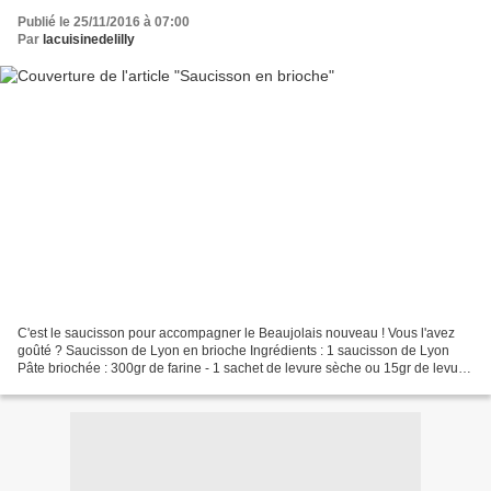
Publié le 25/11/2016 à 07:00
Par
lacuisinedelilly
C'est le saucisson pour accompagner le Beaujolais nouveau ! Vous l'avez
goûté ? Saucisson de Lyon en brioche Ingrédients : 1 saucisson de Lyon
Pâte briochée : 300gr de farine - 1 sachet de levure sèche ou 15gr de levure
fraîche - 5cl de lait tiède - 3...