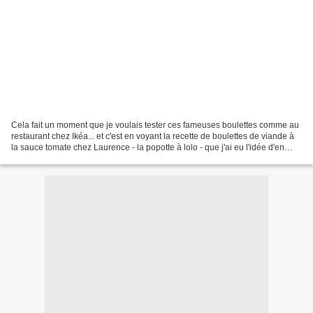
Cela fait un moment que je voulais tester ces fameuses boulettes comme au
restaurant chez Ikéa... et c'est en voyant la recette de boulettes de viande à
la sauce tomate chez Laurence - la popotte à lolo - que j'ai eu l'idée d'en
faire. Boulettes de viande...