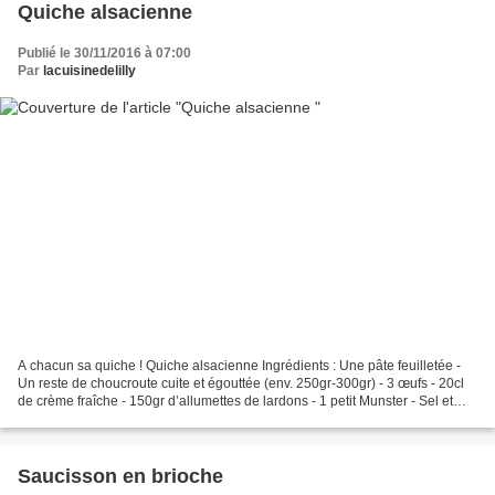
Quiche alsacienne
Publié le 30/11/2016 à 07:00
Par
lacuisinedelilly
A chacun sa quiche ! Quiche alsacienne Ingrédients : Une pâte feuilletée -
Un reste de choucroute cuite et égouttée (env. 250gr-300gr) - 3 œufs - 20cl
de crème fraîche - 150gr d’allumettes de lardons - 1 petit Munster - Sel et
poivre - Cumin selon goût...
Saucisson en brioche