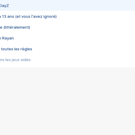
 DayZ
 a 13 ans (et vous l'avez ignoré)
e (littéralement)
im Rayan
 toutes les règles
s les jeux vidéo
us choquant de Rockstar ? - Le scandale BULLY
e plus moche de Steam
du RÊVE tourne au CAUCHEMAR
pendant 8 heures
it… à tort
umiliés par un jeu vidéo