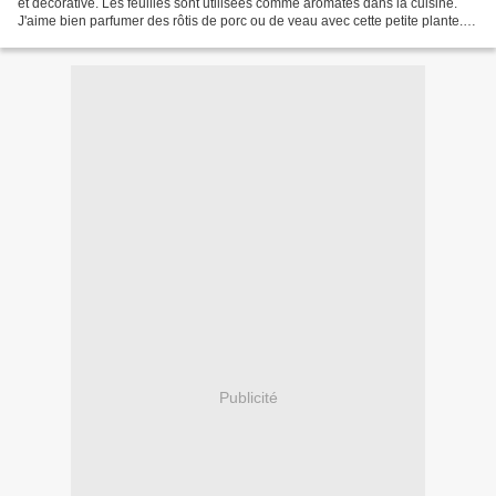
et décorative. Les feuilles sont utilisées comme aromates dans la cuisine.
J'aime bien parfumer des rôtis de porc ou de veau avec cette petite plante.
Jarret de veau et carottes...
Publicité