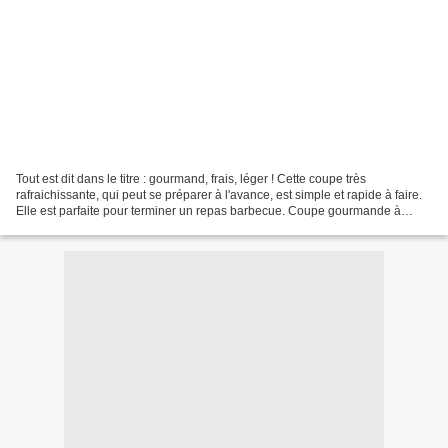
Tout est dit dans le titre : gourmand, frais, léger ! Cette coupe très
rafraichissante, qui peut se préparer à l'avance, est simple et rapide à faire.
Elle est parfaite pour terminer un repas barbecue. Coupe gourmande à
l’abricot Il faut pour 4 coupes...