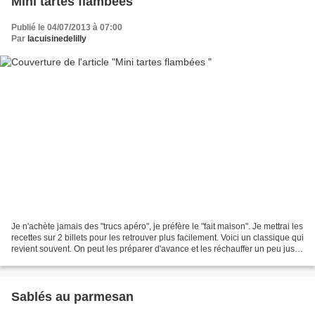
Mini tartes flambées
Publié le 04/07/2013 à 07:00
Par
lacuisinedelilly
Je n'achète jamais des "trucs apéro", je préfère le "fait maison". Je mettrai les
recettes sur 2 billets pour les retrouver plus facilement. Voici un classique qui
revient souvent. On peut les préparer d'avance et les réchauffer un peu juste
avant de...
Sablés au parmesan