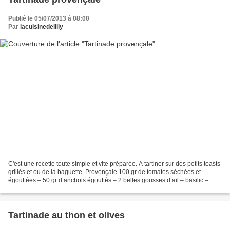
Publié le 05/07/2013 à 08:00
Par
lacuisinedelilly
C'est une recette toute simple et vite préparée. A tartiner sur des petits toasts
grillés et ou de la baguette. Provençale 100 gr de tomates séchées et
égouttées – 50 gr d’anchois égouttés – 2 belles gousses d’ail – basilic –
huile d’olive – Mettre tous...
Tartinade au thon et olives