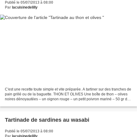
Publié le 05/07/2013 à 08:00
Par
lacuisinedelilly
C'est une recette toute simple et vite préparée. A tartiner sur des tranches de
pain grillé ou de la baguette. THON ET OLIVES Une boîte de thon – olives
noires dénoyautées – un oignon rouge – un petit poivron mariné – 50 gr de
Philadelphia – sel et poivre...
Tartinade de sardines au wasabi
Publié le 05/07/2013 à 08:00
Par
lacuisinedelilly