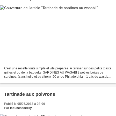
C'est une recette toute simple et vite préparée. A tartiner sur des petits toasts
grillés et ou de la baguette. SARDINES AU WASABI 2 petites boîtes de
sardines, (sans huile et au citron)- 50 gr de Philadelphia – 1 càc de wasabi –
aneth – jus de citron...
Tartinade aux poivrons
Publié le 05/07/2013 à 08:00
Par
lacuisinedelilly