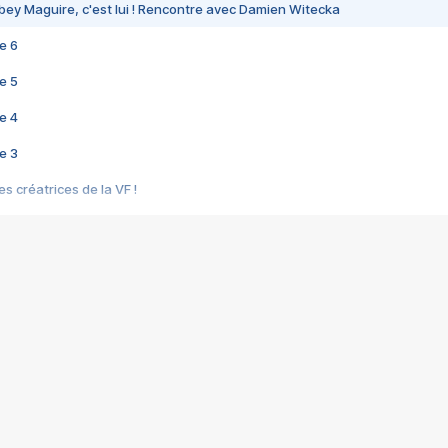
bey Maguire, c'est lui ! Rencontre avec Damien Witecka
e 6
e 5
e 4
e 3
s créatrices de la VF !
e 2
e 1
e Mektoub My Love arrive enfin ! Rencontre avec Shaïn Boumedine et Sal
i : après Toni en famille
elle réalise le bouleversant Dites lui que je l'aime
ais ! Rencontre autour de Vie privée de Rebecca Zlotowski
 de Marguerite, Grave... Rencontre avec Ella Rumpf