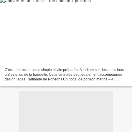
C'est une recette toute simple et vite préparée. A tartiner sur des petits toasts
grillés et ou de la baguette. Cette tartinade peut également accompagnée
des grillades. Tartinade de Poivrons Un bocal de poivron mariné – 4
gousses d’ail – sel et poivre...