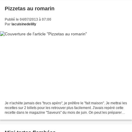
Pizzetas au romarin
Publié le 04/07/2013 à 07:00
Par
lacuisinedelilly
Je n'achète jamais des "trucs apéro", je préfère le "fait maison". Je mettrai les
recettes sur 2 billets pour les retrouver plus facilement. J'avais repéré cette
recette dans le magazine "Saveurs" du mois de juin. On peut les préparer
d'avance et les...