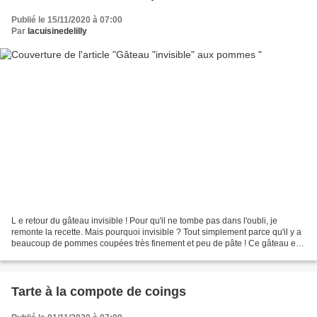
Publié le 15/11/2020 à 07:00
Par
lacuisinedelilly
L e retour du gâteau invisible ! Pour qu'il ne tombe pas dans l'oubli, je
remonte la recette. Mais pourquoi invisible ? Tout simplement parce qu'il y a
beaucoup de pommes coupées très finement et peu de pâte ! Ce gâteau est
vraiment délicieux. Vous pouvez...
Tarte à la compote de coings