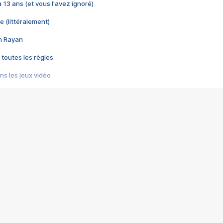
 a 13 ans (et vous l'avez ignoré)
e (littéralement)
im Rayan
 toutes les règles
s les jeux vidéo
us choquant de Rockstar ? - Le scandale BULLY
e plus moche de Steam
du RÊVE tourne au CAUCHEMAR
pendant 8 heures
it… à tort
umiliés par un jeu vidéo
ire - Final Fantasy 8
ti un empire - Age of Empires