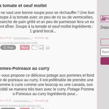
a tomate et oeuf mollet
 ne vaut une bonne soupe pour se réchauffer ! Une bon
oupe à la tomate avec un peu de riz ou de vermicelles,
Vi
tranche de pain grillé et un peu de parmesan fera un ex
ent dîner. Soupe à la tomate et oeuf mollet Ingrédients :
Depu
1 grand bocal...
illy à 07:00 -
Commentaires [
…
]
- Permalien [
#
]
e à la tomate vermicelles oeuf mollet
mmes-Poireaux au curry
e vous propose ce déliceux potage aux pommes et fond
e de poireaux au curry. Il est préférable de prendre une
omme à cuire comme une boscop ou une canada, son
idité se mariera très bien avec le curry. Potage Pomme
s-Poireaux au curry Ingrédients pour...
illy à 07:00 -
Commentaires [
…
]
- Permalien [
#
]
pommes pommes de terre poireaux curry