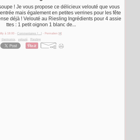
 soupe ! Je vous propose ce délicieux velouté que vous
 entrée mais également en petites verrines pour les fête
ense déjà ! Velouté au Riesling Ingrédients pour 4 assie
ttes : 1 petit oignon 1 blanc de...
illy à 18:00 -
Commentaires [
…
]
- Permalien [
#
]
:
thermomix
,
velouté
,
Riesling