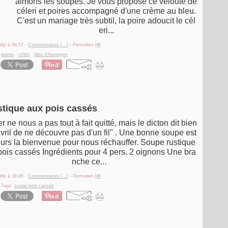
aimons les soupes. Je vous propose ce velouté de
céleri et poires accompagné d'une crème au bleu.
C'est un mariage très subtil, la poire adoucit le cél
eri...
illy à 08:57 -
Commentaires [
…
]
- Permalien [
#
]
:
poires
,
céléri
,
bleu d'Auvergne
tique aux pois cassés
er ne nous a pas tout à fait quitté, mais le dicton dit bien
vril de ne découvre pas d'un fil" . Une bonne soupe est
ours la bienvenue pour nous réchauffer. Soupe rustique
pois cassés Ingrédients pour 4 pers. 2 oignons Une bra
nche ce...
illy à 18:45 -
Commentaires [
…
]
- Permalien [
#
]
Tags:
soupe pois cassés