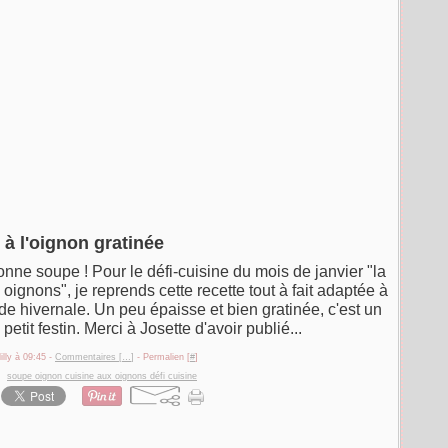
à l'oignon gratinée
bonne soupe ! Pour le défi-cuisine du mois de janvier "la
 oignons", je reprends cette recette tout à fait adaptée à
ode hivernale. Un peu épaisse et bien gratinée, c'est un
petit festin. Merci à Josette d'avoir publié...
illy à 09:45 -
Commentaires [
…
]
- Permalien [
#
]
,
soupe oignon cuisine aux oignons défi cuisine