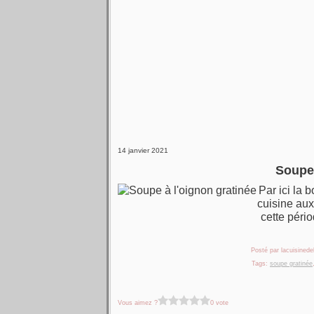
14 janvier 2021
Soupe 
Par ici la 
cuisine aux
cette péri
Posté par lacuisinedel
Tags:
soupe gratinée
Vous aimez ?
0 vote