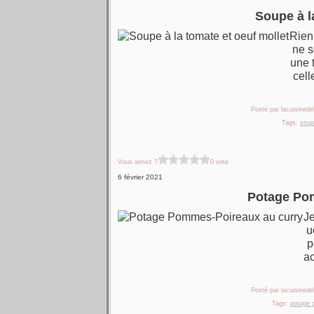
Soupe à l
Rien
ne s
une 
cell
Posté par lacuisinedel
Tags:
soup
Vous aimez ?
0 vote
6 février 2021
Potage Po
J
u
p
ac
Posté par lacuisinedel
Tags:
potage 