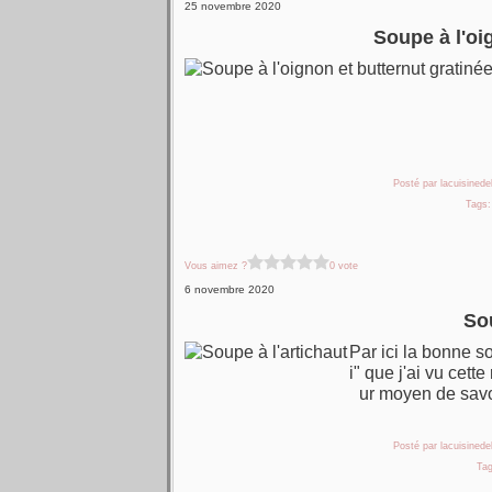
25 novembre 2020
Soupe à l'oi
Posté par lacuisinedel
Tags
Vous aimez ?
0 vote
6 novembre 2020
Sou
Par ici la bonne s
i" que j'ai vu cett
ur moyen de savoir
Posté par lacuisinedel
Ta