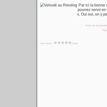
Par ici la bonne
pourrez servir en
s. Oui oui, on y p
Posté par lacuisinedel
Tags
Vous aimez ?
0 vote