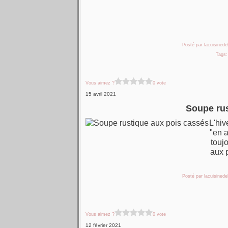
Posté par lacuisinedel
Tags
Vous aimez ?
0 vote
15 avril 2021
Soupe rus
L'hiv
"en a
touj
aux 
Posté par lacuisinedel
Vous aimez ?
0 vote
12 février 2021