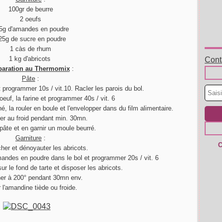
100gr de beurre
2 oeufs
5g d'amandes en poudre
25g de sucre en poudre
1 càs de rhum
1 kg d'abricots
Conta
paration au Thermomix
:
Pâte
:
t programmer 10s / vit.10. Racler les parois du bol.
'oeuf, la farine et programmer 40s / vit. 6
iné, la rouler en boule et l'envelopper dans du film alimentaire.
er au froid pendant min. 30mn.
pâte et en garnir un moule beurré.
Garniture
:
C
cher et dénoyauter les abricots.
amandes en poudre dans le bol et programmer 20s / vit. 6
sur le fond de tarte et disposer les abricots.
er à 200° pendant 30mn env.
r l'amandine tiède ou froide.