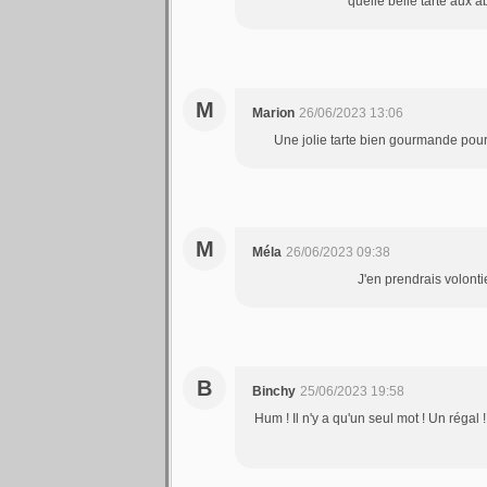
quelle belle tarte aux 
M
Marion
26/06/2023 13:06
Une jolie tarte bien gourmande pour 
M
Méla
26/06/2023 09:38
J'en prendrais volontie
B
Binchy
25/06/2023 19:58
Hum ! Il n'y a qu'un seul mot ! Un régal 