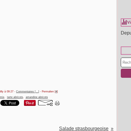
Vi
Depu
illy à 09:27 -
Commentaires [
…
]
- Permalien [
#
]
mix
,
tarte abricots
,
amandine abricots
Salade strasbourgeoise