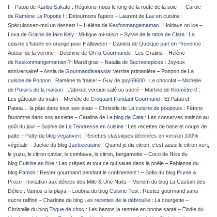
! – Patou de
Karibo Sakafo
: Régalons-nous le long de la route de la soie ! – Carole
de
Ramène La Popotte !
: Détournons l’apéro – Laurent de
Lau en cuisine
:
Spéculoosez-moi un dessert ! – Hélène de
Kesfonmangemaman
: Holdays on ice –
Lova de
Graine de faim Kely
: Mi-figue mi-raisin – Sylvie de
la table de Clara
: La
cuisine s’habille en orange pour Halloween – Daniela de
Quelque part en Provence
:
Autour de la verrine – Delphine de
Oh la Gourmande
: Les Gratins – Hélène
de
Keskonmangemaman ?
:Mardi gras – Natalia de
Sucreetepices
: Joyeux
anniversaire! – Assia de
Gourmandiseassia
: Verrine printanière – Ponpon de
La
cuisine de Ponpon
: Ramène ta fraise! – Guy de
guy59600
: Le chocolat – Michelle
de
Plaisirs de la maison
: L’abricot version salé ou sucré – Martine de
Kilomètre 0
:
Les gâteaux du matin – Michèle de
Croquant Fondant Gourmand
: Et Patati et
Patata… la pâte dans tous ses états – Christèle de
La cuisine de poupoule
: Fêtons
l’automne dans nos assiette – Catalina de
Le blog de Cata
: Les conserves maison au
goût du jour – Sophie de
La Tendresse en cuisine
: Les recettes de base et coups de
patte – Patty du
blog veganvert
: Recettes classiques déclinées en version 100%
végétale – Jackie du blog
Jackiecuisine
: Quand je dis citron, c’est aussi le citron vert,
le yuzu, le citron caviar, le combava, le citron, bergamotte – Coco de Nice du
blog
Cuisine en folie
: Les crêpes et tout ce qui saute dans la poêle – Fabienne du
blog
Famoh
: Rester gourmand pendant le confinement ! – Sofia du blog
Plume &
Prose
: Invitation aux délices des Mille & Une Nuits – Meriem du blog
La Casbah des
Délice
: Vamos a la playa – Loubna du blog
Cuisine Test
: Restez gourmand sans
sucre raffiné – Charlotte du blog
Les recettes de la débrouille
: La courgette –
Christelle du blog
Toque de choc
: Les bentos la rentrée en bonne santé – Élodie du