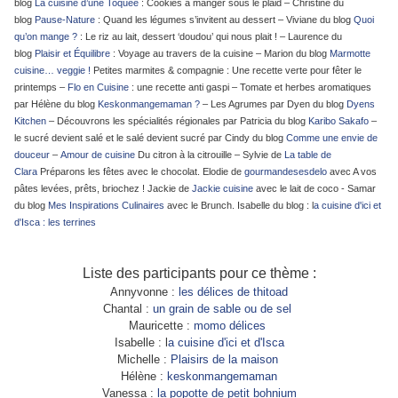
blog
La cuisine d’une Toquée
: Cookies à manger sous le plaid – Christine du
blog
Pause-Nature
: Quand les légumes s’invitent au dessert – Viviane du blog
Quoi
qu’on mange ?
: Le riz au lait, dessert ‘doudou’ qui nous plait ! – Laurence du
blog
Plaisir et Équilibre
: Voyage au travers de la cuisine – Marion du blog
Marmotte
cuisine… veggie !
Petites marmites & compagnie : Une recette verte pour fêter le
printemps –
Flo en Cuisine
: une recette anti gaspi – Tomate et herbes aromatiques
par Hélène du blog
Keskonmangemaman ?
– Les Agrumes par Dyen du blog
Dyens
Kitchen
– Découvrons les spécialités régionales par Patricia du blog
Karibo Sakafo
–
le sucré devient salé et le salé devient sucré par Cindy du blog
Comme une envie de
douceur
–
Amour de cuisine
Du citron à la citrouille – Sylvie de
La table de
Clara
Préparons les fêtes avec le chocolat. Elodie de
gourmandesesdelo
avec A vos
pâtes levées, prêts, briochez ! Jackie de
Jackie cuisine
avec le lait de coco - Samar
du blog
Mes Inspirations Culinaires
avec le Brunch. Isabelle du blog
: l
a cuisine d'ici et
d'Isca : les terrines
Liste des participants pour ce thème :
Annyvonne :
les délices de thitoad
Chantal :
un grain de sable ou de sel
Mauricette :
momo délices
Isabelle : l
a cuisine d'ici et d'Isca
Michelle :
Plaisirs de la maison
Hélène :
keskonmangemaman
Vanessa :
la popotte de petit bohnium