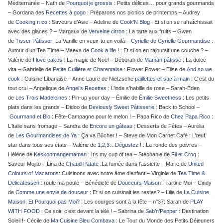
Méditerranée – Nath de
Pourquoi je grossis
: Petits délices… pour grands gourmands
– Gordana des
Recettes à gogo
: Préparons nos picnics de printemps – Audrey
de
Cooking n co
: Saveurs d’Asie – Adeline de
Cook’N Blog
: Et si on se rafraîchissait
avec des glaces ? – Margaux de
Verveine citron
: La tarte aux fruits – Gwen
de
Tisser Pâtisser
: La Vanille en veux-tu en voilà –
Cyrielle de Cyrielle Gourmandise
:
Autour d’un Tea Time – Maeva de
Cook a life
! : Et si on en rajoutait une couche ? –
Valérie de
I love cakes
: La magie de Noël – Déborah de
Maman pâtisse
: La dolce
vita – Gabrielle de
Petite Cuillère et Charentaise
: Flower Power – Elise de
And so we
cook
: Cuisine Libanaise – Anne Laure de Nietzsche
paillettes et sac à main
: C’est du
tout cru! – Angelique de
Angel’s Recettes
: L’inde s’habille de rose – Sarah-Eden
de
Les Trois Madeleines
: Pin-up your day – Émilie de
Émilie Sweetness
: Les petits
plats dans les grands – Didoo de
Deviously Sweet Pâtisserie
: Back to School –
Gourmand et Bio
: Fête-Campagne pour le melon ! – Papa Rico de
Chez Papa Ric
o
:
L’Italie sans fromage – Sandra de
Encore un gâteau
: Desserts de Fêtes – Aurélia
de
Les Gourmandises de Ya
: Ça va Bûcher ! – Steve de Mon Carnet Café : L’œuf,
star dans tous ses états – Valérie de
1,2,3…Dégustez !
: La ronde des poivres –
Hélène de
Keskonmangemaman
: It’s my cup of tea – Stéphanie de
Fil et Croq
:
Saveur Mojito – Lina de
Chaud Patate
:La fumée dans l’assiette – Marie de
United
Colours of Macarons
: Cuisinons avec notre âme d’enfant – Virginie de
Tea Time &
Delicatessen
: roule ma poule – Bénédicte de
Douceurs Maison
: Tartine Moi – Cindy
de
Comme une envie de douceur
: Et si on cuisinait les restes? – Lilie de
La Cuisine
Maison, Et Pourquoi pas Moi?
: Les courges sont à la fête – n°37: Sarah de
PLAY
WITH FOOD
: Ce soir, c’est devant la télé ! – Sabrina de
Sab’n’Pepper
: Destination
Soleil !- Cécile de
Ma Cuisine Bleu Combava
: Le Tour du Monde des Petits Déjeuners