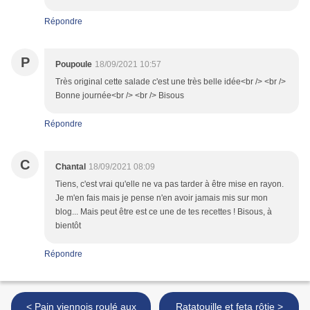
Répondre
P
Poupoule
18/09/2021 10:57
Très original cette salade c'est une très belle idée<br /> <br />
Bonne journée<br /> <br /> Bisous
Répondre
C
Chantal
18/09/2021 08:09
Tiens, c'est vrai qu'elle ne va pas tarder à être mise en rayon.
Je m'en fais mais je pense n'en avoir jamais mis sur mon
blog... Mais peut être est ce une de tes recettes ! Bisous, à
bientôt
Répondre
< Pain viennois roulé aux
Ratatouille et feta rôtie >