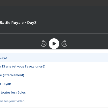
 Battle Royale - DayZ
 DayZ
 a 13 ans (et vous l'avez ignoré)
e (littéralement)
im Rayan
 toutes les règles
s les jeux vidéo