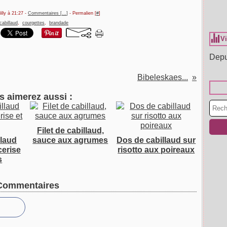
illy à 21:27 -
Commentaires [
…
]
- Permalien [
#
]
cabillaud
,
courgettes
,
brandade
Vi
Depu
Bibeleskaes...
s aimerez aussi :
Filet de cabillaud,
llaud
sauce aux agrumes
Dos de cabillaud sur
cerise
risotto aux poireaux
s
Commentaires