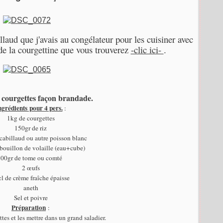
illaud que j'avais au congélateur pour les cuisiner avec
 de la courgettine que vous trouverez
-clic ici-
.
t courgettes façon brandade.
ngrédients pour 4 pers.
:
1kg de courgettes
150gr de riz
cabillaud ou autre poisson blanc
 bouillon de volaille (eau+cube)
100gr de tome ou comté
2 œufs
l de crème fraîche épaisse
aneth
Sel et poivre
Préparation
:
tes et les mettre dans un grand saladier.