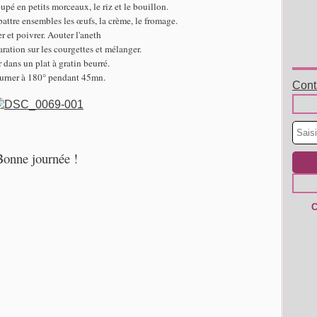
upé en petits morceaux, le riz et le bouillon.
battre ensembles les œufs, la crème, le fromage.
er et poivrer. Aouter l'aneth
aration sur les courgettes et mélanger.
 dans un plat à gratin beurré.
urner à 180° pendant 45mn.
Conta
Bonne journée !
C