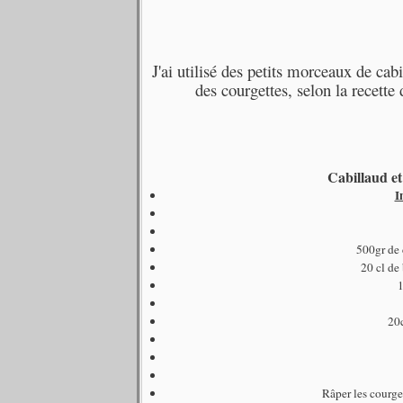
J'ai utilisé des petits morceaux de cab
des courgettes, selon la recette
Cabillaud e
I
500gr de 
20 cl de
20c
Râper les courget