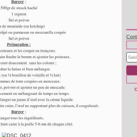
Burger
:
500gr de steack haché
1 oignon
Sel et poivre
s de moutarde (ou ketchup)
 râpé ou parmesan ou mozzarella coupée
Conta
Sel et poivre
Préparation :
poireaux et les couper en tronçons.
ire fondre le beurre et ajouter les poireaux.
evenir doucement sans les colorer ;
rer la farine et bien mélanger.
t (ou ½ bouillon de volaille et ½ lait)
ommes de terre coupées en morceaux.
, poivrer et ajouter un peu de muscade.
C
ucement en mélangeant de temps en temps.
élanger un jaune d’œuf avec la crème liquide.
ire cuire, l’œuf ne supportant plus de cuisson, il coagulerait.
Burger
:
anger tous les ingrédients.
 faire cuire à la poêle 5-6 mn de chaque côté.