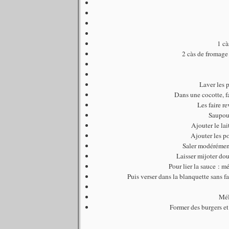
1 cà
2 càs de fromage
Laver les 
Dans une cocotte, fa
Les faire r
Saupoud
Ajouter le lai
Ajouter les p
Saler modérément
Laisser mijoter do
Pour lier la sauce : m
Puis verser dans la blanquette sans fa
Mél
Former des burgers et