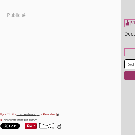
Publicité
Vi
Depu
illy à 11:36 -
Commentaires [
…
]
- Permalien [
#
]
gs:
blanquette poireaux burger