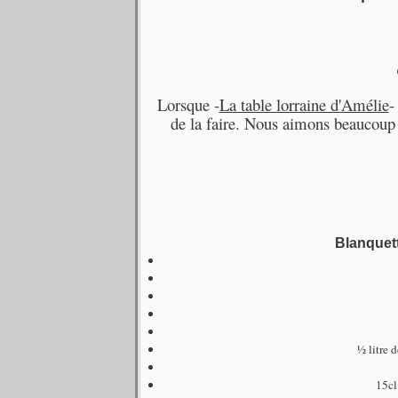
Lorsque -
La table lorraine d'Amélie
-
de la faire. Nous aimons beaucoup l
Blanquett
½ litre 
15cl