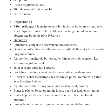
Sel, poivre
½ càc de quatre épices
90gr de magret fumé ou séché
Huile d’olive
Préparation :
Pâte
: mélanger à la main ou au robot la farine, la levure chimique et
le sel. Ajouter l’huile et le vin blanc et mélanger rapidement pour
obtenir une boule de pâte. Réserver.
Garniture
:
Eplucher et couper la butternut en fines tranches.
Dans une poêle faire chauffer un peu d’huile d’olive, et y faire revenir
l’oignon émincé.
Ajouter les tranches de butternet, les faire revenir doucement. Les
retourner régulièrement.
Saler et saupoudrer les 4 épices.
Les faire cuire doucement pendant une quinzaine de minutes.
Rincer et sécher les marrons, les réduire en purée. Détendre la purée
avec la crème fraiche.
Ajouter la confiture d’oignons, saler modérément, poivrer.
Etaler la pâte et foncer un moule à tarte beurré et légèrement fariné.
Etaler la purée de marron sur le fond et répartir les tranches de
butternut.
Insérer les tranches de magret entre les tranches de butternut.