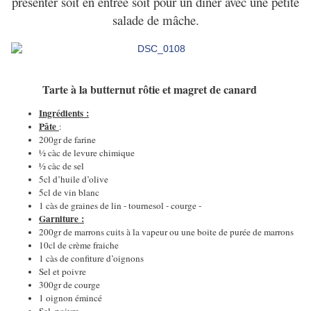
présenter soit en entrée soit pour un diner avec une petite
salade de mâche.
Tarte à la butternut rôtie et magret de canard
Ingrédients :
Pâte
:
200gr de farine
½ càc de levure chimique
½ càc de sel
5cl d’huile d’olive
5cl de vin blanc
1 càs de graines de lin - tournesol - courge -
Garniture :
200gr de marrons cuits à la vapeur ou une boite de purée de marrons
10cl de crème fraiche
1 càs de confiture d’oignons
Sel et poivre
300gr de courge
1 oignon émincé