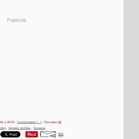
Publicité
illy à 08:00 -
Commentaires [
…
]
- Permalien [
#
]
mbon
,
tomates séchées
,
fougasse