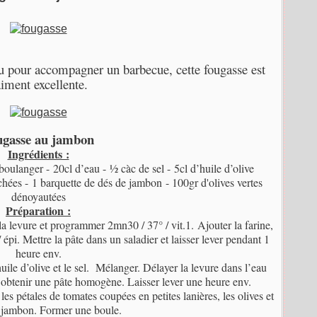
ou pour accompagner un barbecue, cette fougasse est
aiment excellente.
ugasse au jambon
Ingrédients :
 boulanger -
20cl d’eau -
½ càc de sel -
5cl d’huile d’olive
chées -
1 barquette de dés de jambon
- 100gr d'olives vertes
dénoyautées
Préparation :
 la levure et programmer 2mn30 / 37° / vit.1.
Ajouter la farine,
 épi. Mettre la pâte dans un saladier et laisser lever pendant 1
heure env.
’huile d’olive et le sel. Mélanger. Délayer la levure dans l’eau
our obtenir une pâte homogène. Laisser lever une heure env.
 les pétales de tomates coupées en petites lanières, les olives et
e jambon. Former une boule.