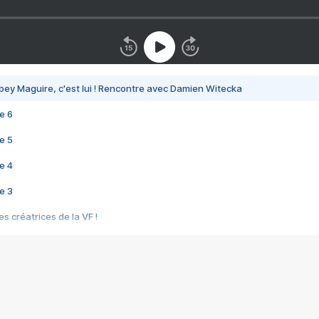
bey Maguire, c'est lui ! Rencontre avec Damien Witecka
e 6
e 5
e 4
e 3
s créatrices de la VF !
e 2
e 1
e Mektoub My Love arrive enfin ! Rencontre avec Shaïn Boumedine et Sal