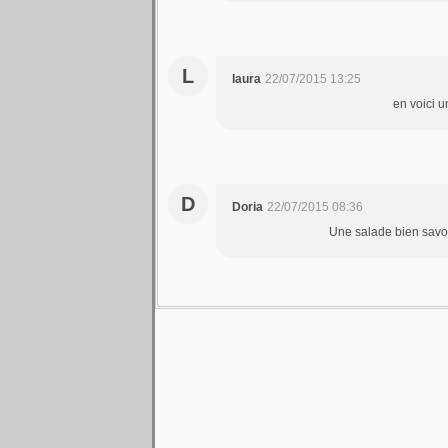
L
laura
22/07/2015 13:25
en voici 
D
Doria
22/07/2015 08:36
Une salade bien savou