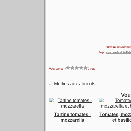
Posté par lacuisinedel
Tags:
mozzarella di buffal
Vous aimez ?
0 vote
Muffins aux abricots
Vou
Tartine tomates -
Tomates, mozz
mozzarella
et basili