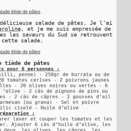
délicieuse salade de pâtes. Je l'ai
aroline
, et je me suis empressée de
es les saveurs du Sud se retrouvent
 cette salade.
e tiède de pâtes
ts pour 6 personnes :
usilli, penne)
-
250gr de burrata ou de
20 tomates cerises -
2 poivrons jaunes
elles -
20 olives noires ou vertes -
6
e ‘olive -
2 càs de pignons de pins ou
ées -
2 càs de câpres -
2 gousses d’ail
parmesan (ou grana) -
Sel et poivre
silic ciselé -
Huile d’olive
réparation :
arer laver et couper les tomates et les
er. Ajouter 6 càs d’huile d’olive, les
n deux, les olives, les câpres, les