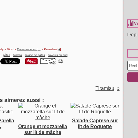
Vi
Depu
illy à 09:46 -
Commentaires [
…
]
- Permalien [
#
]
a
,
pâtes
,
burrata
,
salade de pâtes
,
saveurs du sud
Tiramisu
s aimerez aussi :
arella
Salade Caprese sur
c
Orange et mozzarella
lit de Roquette
sur lit de mâche