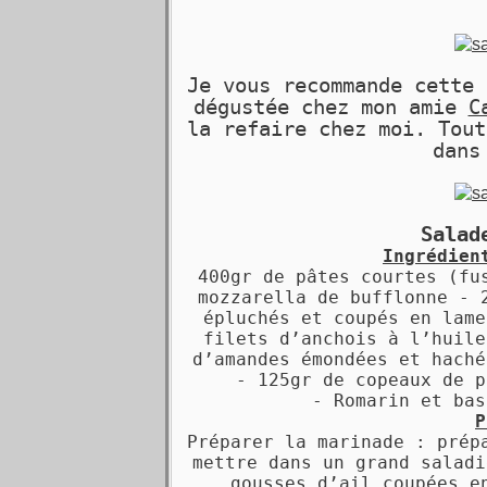
Je vous recommande cette 
dégustée chez mon amie
C
la refaire chez moi. Tout
dans
Salad
Ingrédien
400gr de pâtes courtes (f
mozzarella de bufflonne -
épluchés et coupés en lam
filets d’anchois à l’huil
d’amandes émondées et hach
-
125gr de copeaux de 
-
Romarin et ba
P
Préparer la marinade : prép
mettre dans un grand saladi
gousses d’ail coupées e