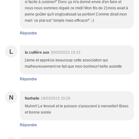
si facile à cuisiner!" Donc ça m'a donné envie d'en faire et
nous nous sommes régalé ce midi! Mon fils de 21mois avait à
peine goûter qu'il engloutissait sa portion! Comme dirait mon
mari: ce plat est "simple mais efficace!" ;-)
Répondre
L
la cuillère aux
30/03/2015 19:33
j'aime et apprécie beaucoup cette association qui
malheureusement ne fait que mon bonheur! belle assiette
Répondre
N
Nathalie
18/03/2015 20:26
Muhm!! Le fenouil et le poisson s'associent à merveille!! Bises
et bonne soirée
Répondre