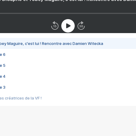
bey Maguire, c'est lui ! Rencontre avec Damien Witecka
e 6
e 5
e 4
e 3
s créatrices de la VF !
e 2
e 1
e Mektoub My Love arrive enfin ! Rencontre avec Shaïn Boumedine et Sal