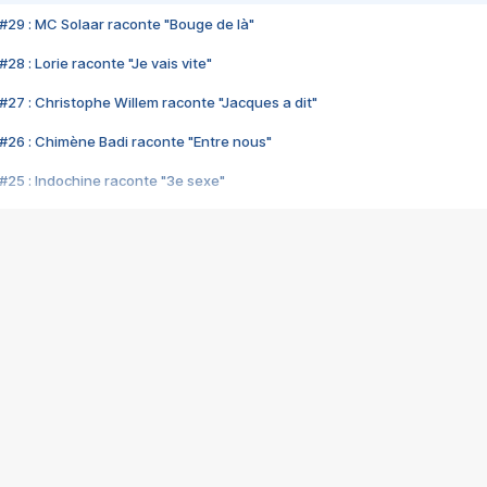
#29 : MC Solaar raconte "Bouge de là"
28 : Lorie raconte "Je vais vite"
#27 : Christophe Willem raconte "Jacques a dit"
#26 : Chimène Badi raconte "Entre nous"
#25 : Indochine raconte "3e sexe"
#24 : Zaho raconte "C'est chelou"
#23 : Patrick Bruel raconte "Au café des délices"
#22 : Kyo raconte "Le chemin"
#21 : Nolwenn Leroy raconte "Cassé"
#20 : Patrick Hernandez raconte "Born to be alive"
#19 : Lorie raconte "Près de moi"
#18 : Michael Jones raconte "A nos actes manqués" (avec Jean-Jacque