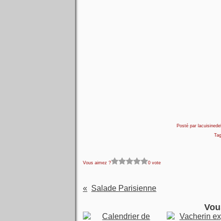
Posté par lacuisinedel
Ta
Vous aimez ?
0 vote
Salade Parisienne
Vou