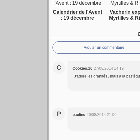
Calendrier de l'Avent
Vacherin ex
: 19 décembre
Myrtilles & R
Ajouter un commentaire
C
Cookies.10
27/08/2014 14:19
J'adore les granités , mais a la pastèq
P
pauline
26/08/2014 21:00