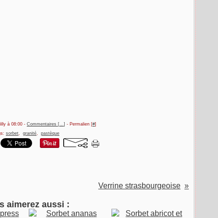
illy à 08:00 -
Commentaires [
…
]
- Permalien [
#
]
gs:
sorbet
,
granité
,
pastèque
Verrine strasbourgeoise
s aimerez aussi :