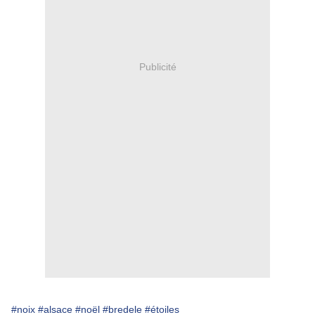
Publicité
#noix
#alsace
#noël
#bredele
#étoiles