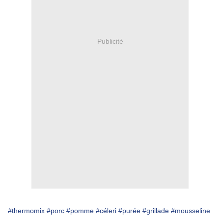
Publicité
#thermomix
#porc
#pomme
#céleri
#purée
#grillade
#mousseline