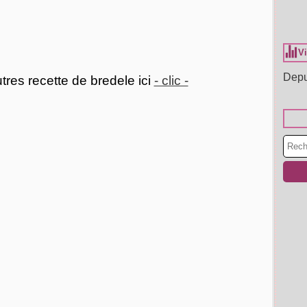
Vi
Depu
tres recette de bredele ici
- clic -