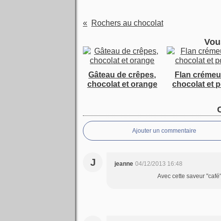
Rochers au chocolat
Vou
Gâteau de crêpes,
Flan crémeu
chocolat et orange
chocolat et p
Ajouter un commentaire
J
jeanne
04/12/2013 16:48
Avec cette saveur "café",