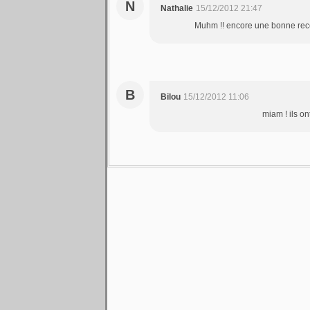
N
Nathalie
15/12/2012 21:47
Muhm !! encore une bonne recett
B
Bilou
15/12/2012 11:06
miam ! ils on