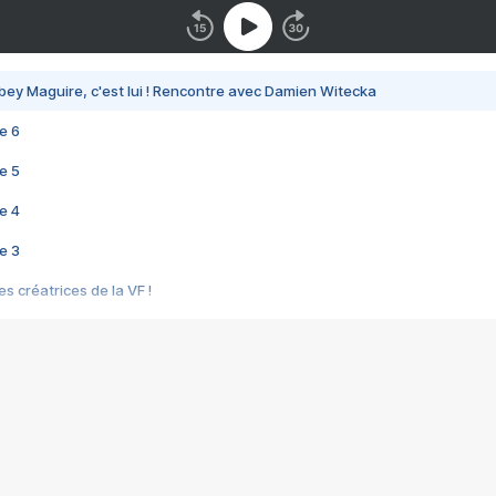
bey Maguire, c'est lui ! Rencontre avec Damien Witecka
e 6
e 5
e 4
e 3
s créatrices de la VF !
e 2
e 1
e Mektoub My Love arrive enfin ! Rencontre avec Shaïn Boumedine et Sal
i : après Toni en famille
elle réalise le bouleversant Dites lui que je l'aime