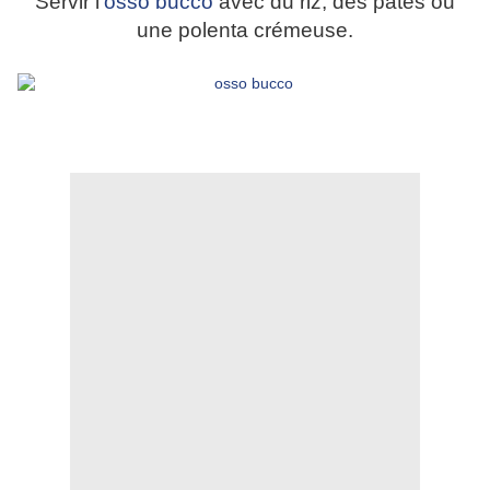
Servir l'
osso bucco
avec du riz, des pâtes ou
une polenta crémeuse.