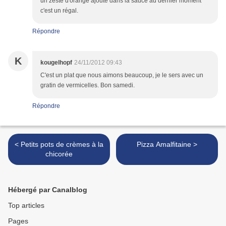
un zeste d'orange ajouté dans la sauce au dernier moment
c'est un régal.
Répondre
K
kougelhopf
24/11/2012 09:43
C'est un plat que nous aimons beaucoup, je le sers avec un
gratin de vermicelles. Bon samedi.
Répondre
< Petits pots de crèmes à la
Pizza Amalfitaine >
chicorée
Hébergé par Canalblog
Top articles
Pages