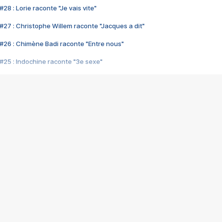
28 : Lorie raconte "Je vais vite"
#27 : Christophe Willem raconte "Jacques a dit"
#26 : Chimène Badi raconte "Entre nous"
#25 : Indochine raconte "3e sexe"
#24 : Zaho raconte "C'est chelou"
#23 : Patrick Bruel raconte "Au café des délices"
#22 : Kyo raconte "Le chemin"
#21 : Nolwenn Leroy raconte "Cassé"
#20 : Patrick Hernandez raconte "Born to be alive"
#19 : Lorie raconte "Près de moi"
#18 : Michael Jones raconte "A nos actes manqués" (avec Jean-Jacque
#17 : Khaled raconte "Aïcha"