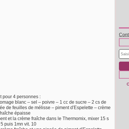
Conta
C
aut pour 4 personnes :
romage blanc – sel – poivre – 1 cc de sucre – 2 cs de
e de feuilles de mélisse – piment d'Espelette – crème
fraîche épaisse
iment et la crème fraîche dans le Thermomix, mixer
15 s
. 5 puis 1mn vit. 10