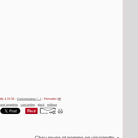
illy à 23:34 -
Commentaires [
…
]
- Permalien [
#
]
ment espelette
,
concombre
,
glacé
,
mélisse
Chou rouge et pomme en vinaigrette