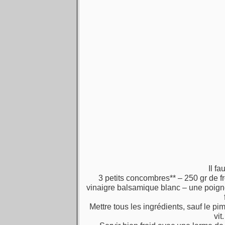
Il f
3 petits concombres** – 250 gr de f
vinaigre balsamique blanc – une poigné
Mettre tous les ingrédients, sauf le p
vit