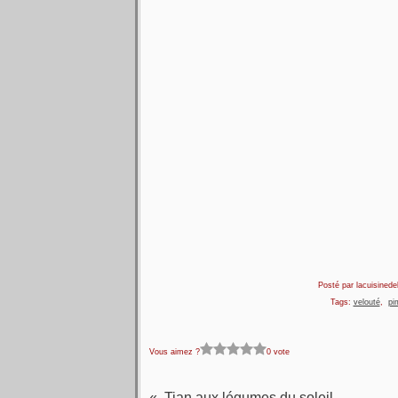
Posté par lacuisinedel
Tags:
velouté
,
pi
Vous aimez ?
0 vote
Tian aux légumes du soleil