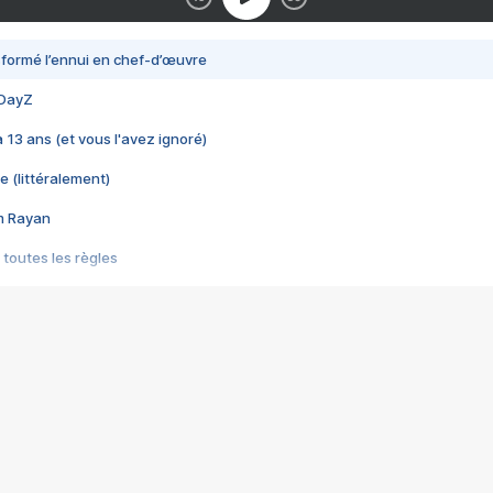
nsformé l’ennui en chef-d’œuvre
 DayZ
 a 13 ans (et vous l'avez ignoré)
e (littéralement)
im Rayan
 toutes les règles
s les jeux vidéo
us choquant de Rockstar ? - Le scandale BULLY
e plus moche de Steam
du RÊVE tourne au CAUCHEMAR
pendant 8 heures